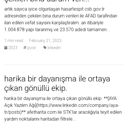
artık sayıca iyice olgunlaşan hasartespit.csb.gov.tr
adresinden çekilen bina durum verileri ile AFAD tarafından
ilan edilen vefat sayısını karşılaştıralım. an itibariyle
1.004.878 yapı taranmış ve 23.570 adedi tamamen...
1 min read · February 21, 2023
2023
·
post
·
linkedin
harika bir dayanışma ile ortaya
çıkan gönüllü ekip.
harika bir dayanışma ile ortaya çıkan gönüllü ekip. **[AYA:
Açık Yazılım Ağı](https://www.linkedin.com/company/aya-
tr/posts)** afetharita.com ile STK’lar aracılığıyla teyit edilen
yardım noktalarını haritadan filtrele...