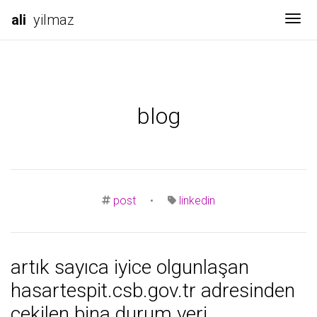
ali
yilmaz
Tog
blog
post
•
linkedin
artık sayıca iyice olgunlaşan
hasartespit.csb.gov.tr adresinden
çekilen bina durum veri...