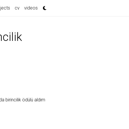
jects
cv
videos
cilik