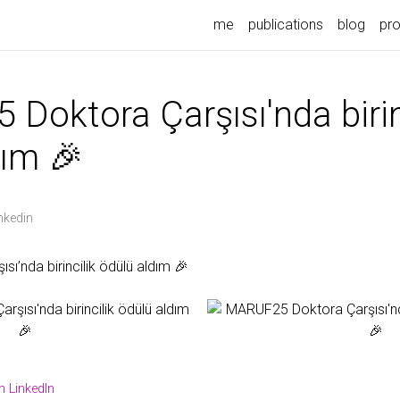
me
publications
blog
pro
Doktora Çarşısı'nda birin
dım 🎉
nkedin
ı’nda birincilik ödülü aldım 🎉
 LinkedIn