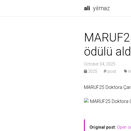
ali
yilmaz
MARUF25 
ödülü al
October 04, 2025
2025
·
post
·
li
MARUF25 Doktora Çarşıs
Original post:
Open on