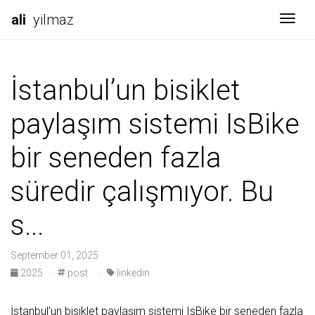
ali
yilmaz
Togg
İstanbul’un bisiklet
paylaşım sistemi IsBike
bir seneden fazla
süredir çalışmıyor. Bu
s...
September 01, 2025
2025
·
post
·
linkedin
İstanbul’un bisiklet paylaşım sistemi IsBike bir seneden fazla