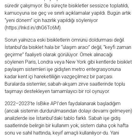
süredir çalışmıyor. Bu süreçte bisikletler sessizce toplatıldı,
kamuoyuna ise geç ve sınırlı açıklamalar yapıldı. Bugün artık
“yeni dönem” için hazırlık yapıldığı söyleniyor
(https://lnkd.in/dhG6Tc6M).
Sorun yalnızca eski bisikletlerin ömrünü doldurması değil.
İstanbul’da bisiklet hala bir “ulaşım aracı” değil, “keyfi zaman
geçirme” faaliyeti olarak görülüyor. Örnek alınacağı
söylenen Paris, Londra veya New York gibi kentlerde bisiklet
paylaşım sistemleri işe gidişten metro entegrasyonuna
kadar kent içi hareketliliğin vazgeçilmez bir parçası.
Buralarda sistemler, sabah-akşam zirve saatlerinde toplu
taşımayı destekleyen tamamlayıcı bir rol oynuyor.
2022–2023’te IsBike API’den faydalanarak başladığım
(ancak sistemin durdurulmasından dolayı devamı gelmeyen)
analizlerde ise İstanbul’daki tablo farklı. Sabah işe gidiş
saatlerinde belirgin bir kullanım yok; sistem daha çok hafta
sonu ve sahil hattında, keyif amaçlı kullanılıyor-du. Yani