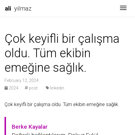
ali
yilmaz
Togg
Çok keyifli bir çalışma
oldu. Tüm ekibin
emeğine sağlık.
February 12, 2024
2024
·
post
·
linkedin
Çok keyifli bir çalışma oldu. Tüm ekibin emeğine sağlık.
Berke Kayalar